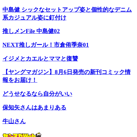
中島健 シックなセットアップ姿と個性的なデニム
系カジュアル姿に釘付け
推しメンFile 中島健02
NEXT推しガール！市倉侑季奈01
イジメとカエルとママと復讐
【ヤングマガジン】8月6日発売の新刊コミック情
報をお届け！
どうせなるなら自分がいい
保知矢さんはあまりある
牛山さん