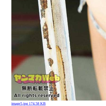
image5.jpg
174.58 KB