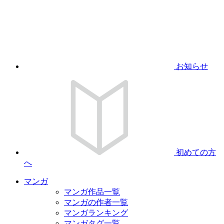
お知らせ
初めての方
へ
マンガ
マンガ作品一覧
マンガの作者一覧
マンガランキング
マンガタグ一覧