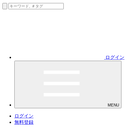
ログイン
MENU
ログイン
無料登録