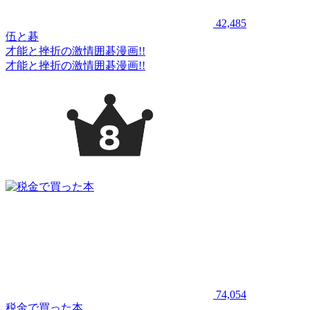
42,485
伍と碁
才能と挫折の激情囲碁漫画!!
才能と挫折の激情囲碁漫画!!
74,054
税金で買った本