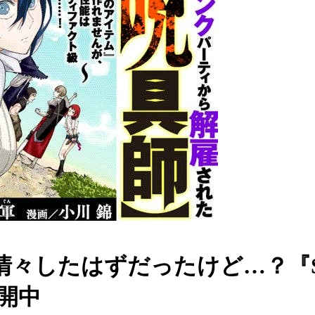
清々したはずだったけど…？『
開中