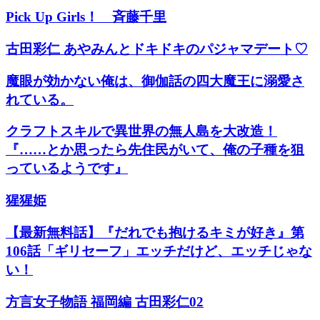
Pick Up Girls！ 斉藤千里
古田彩仁 あやみんとドキドキのパジャマデート♡
魔眼が効かない俺は、御伽話の四大魔王に溺愛さ
れている。
クラフトスキルで異世界の無人島を大改造！
『……とか思ったら先住民がいて、俺の子種を狙
っているようです』
猩猩姫
【最新無料話】『だれでも抱けるキミが好き』第
106話「ギリセーフ」エッチだけど、エッチじゃな
い！
方言女子物語 福岡編 古田彩仁02