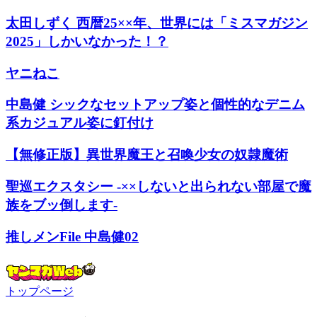
太田しずく 西暦25××年、世界には「ミスマガジン
2025」しかいなかった！？
ヤニねこ
中島健 シックなセットアップ姿と個性的なデニム
系カジュアル姿に釘付け
【無修正版】異世界魔王と召喚少女の奴隷魔術
聖巡エクスタシー -××しないと出られない部屋で魔
族をブッ倒します-
推しメンFile 中島健02
トップページ