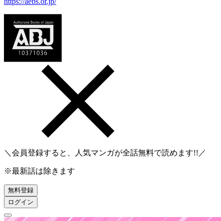
https://aebs.or.jp/
＼会員登録すると、人気マンガが
全話無料
で読めます!!／
※最新話は除きます
無料登録
ログイン