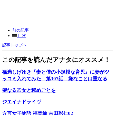
前の記事
目次
記事トップへ
この記事を読んだアナタにオススメ！
福満しげゆき『妻と僕の小規模な育児』に妻がツ
ッコミ入れてみた 第307話 嫌なことは重なる
聖なる乙女と秘めごとを
ジエイナドライヴ
方言女子物語 福岡編 古田彩仁02