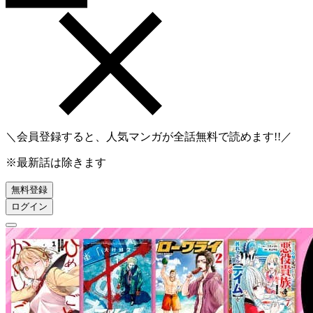
＼会員登録すると、人気マンガが
全話無料
で読めます!!／
※最新話は除きます
無料登録
ログイン