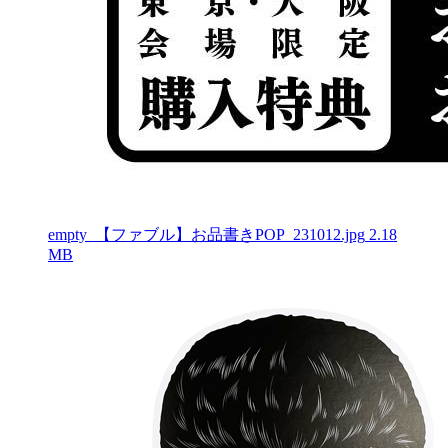
empty_【ファブル】お品書きPOP_231012.jpg
2.18
MB