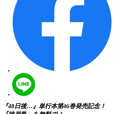
『48日後…』単行本第46巻発売記念！