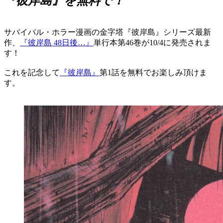
『彼岸島』を無料で！
サバイバル・ホラー漫画の金字塔『彼岸島』シリーズ最新
作、
『彼岸島 48日後…』
単行本第46巻が10/4に発売されま
す！
これを記念して
『彼岸島』
第1話を無料でお楽しみ頂けま
す。