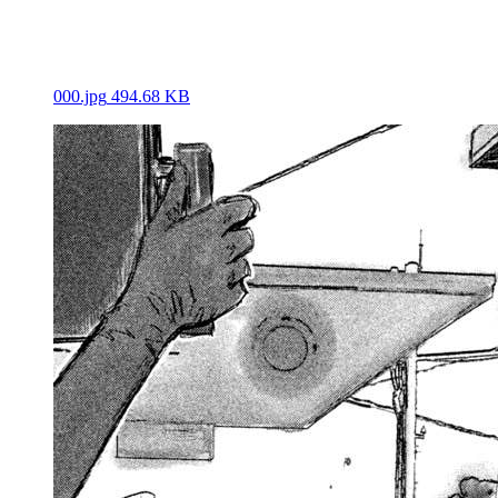
000.jpg
494.68 KB