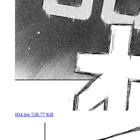
004.jpg
538.77 KB