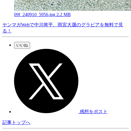
09f_240910_5956.jpg
2.2 MB
ヤンマガWebで中川将平、雨宮大晟のグラビアを無料で見
る！
いいね
感想をポスト
記事トップへ