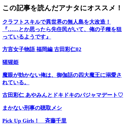
この記事を読んだアナタにオススメ！
クラフトスキルで異世界の無人島を大改造！
『……とか思ったら先住民がいて、俺の子種を狙
っているようです』
方言女子物語 福岡編 古田彩仁02
猩猩姫
魔眼が効かない俺は、御伽話の四大魔王に溺愛さ
れている。
古田彩仁 あやみんとドキドキのパジャマデート♡
まかない刑事の聴取メシ
Pick Up Girls！ 斉藤千里