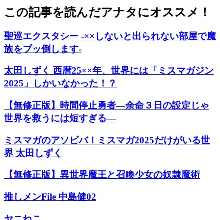
この記事を読んだアナタにオススメ！
聖巡エクスタシー -××しないと出られない部屋で魔
族をブッ倒します-
太田しずく 西暦25××年、世界には「ミスマガジン
2025」しかいなかった！？
【無修正版】時間停止勇者―余命３日の設定じゃ
世界を救うには短すぎる―
ミスマガのアソビバ！ミスマガ2025だけがいる世
界 太田しずく
【無修正版】異世界魔王と召喚少女の奴隷魔術
推しメンFile 中島健02
ヤニねこ