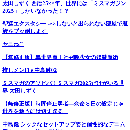
太田しずく 西暦25××年、世界には「ミスマガジン
2025」しかいなかった！？
聖巡エクスタシー -××しないと出られない部屋で魔
族をブッ倒します-
ヤニねこ
【無修正版】異世界魔王と召喚少女の奴隷魔術
推しメンFile 中島健02
ミスマガのアソビバ！ミスマガ2025だけがいる世
界 太田しずく
【無修正版】時間停止勇者―余命３日の設定じゃ
世界を救うには短すぎる―
中島健 シックなセットアップ姿と個性的なデニム