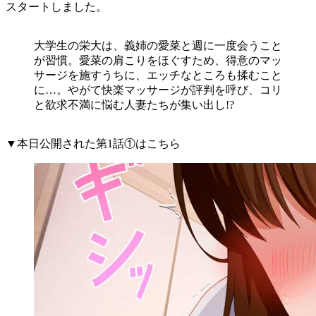
スタートしました。
大学生の栄大は、義姉の愛菜と週に一度会うこと
が習慣。愛菜の肩こりをほぐすため、得意のマッ
サージを施すうちに、エッチなところも揉むこと
に…。やがて快楽マッサージが評判を呼び、コリ
と欲求不満に悩む人妻たちが集い出し!?
▼本日公開された第1話①はこちら