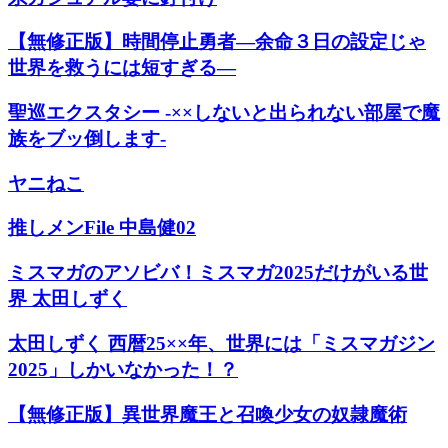
【無修正版】時間停止勇者―余命３日の設定じゃ
世界を救うには短すぎる―
聖巡エクスタシー -××しないと出られない部屋で魔
族をブッ倒します-
ヤニねこ
推しメンFile 中島健02
ミスマガのアソビバ！ミスマガ2025だけがいる世
界 太田しずく
太田しずく 西暦25××年、世界には「ミスマガジン
2025」しかいなかった！？
【無修正版】異世界魔王と召喚少女の奴隷魔術