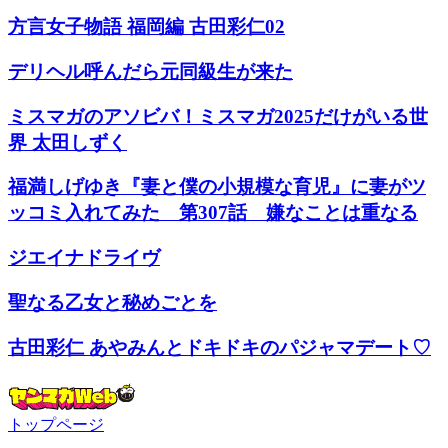
方言女子物語 福岡編 古田彩仁02
デリヘル呼んだら元同級生が来た
ミスマガのアソビバ！ミスマガ2025だけがいる世
界 太田しずく
福満しげゆき『妻と僕の小規模な育児』に妻がツ
ッコミ入れてみた 第307話 嫌なことは重なる
ジエイナドライヴ
聖なる乙女と秘めごとを
古田彩仁 あやみんとドキドキのパジャマデート♡
トップページ