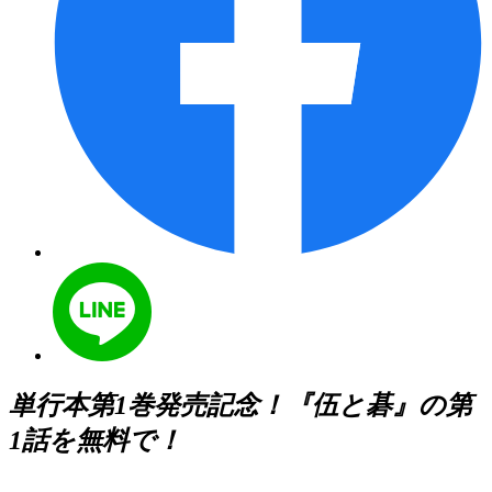
単行本第1巻発売記念！『伍と碁』の第
1話を無料で！