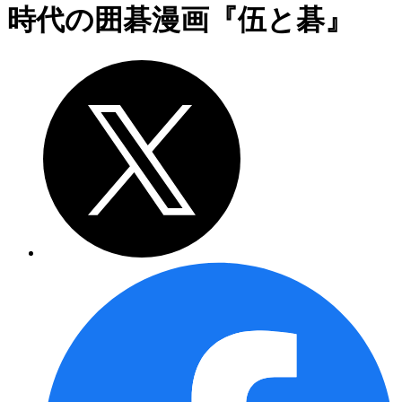
時代の囲碁漫画『伍と碁』