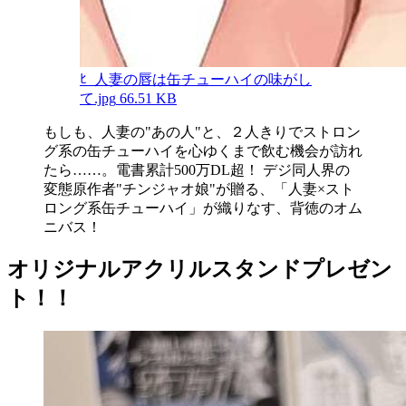
ﾋ_人妻の唇は缶チューハイの味がし
て.jpg
66.51 KB
もしも、人妻の"あの人"と、２人きりでストロン
グ系の缶チューハイを心ゆくまで飲む機会が訪れ
たら……。電書累計500万DL超！ デジ同人界の
変態原作者"チンジャオ娘"が贈る、「人妻×スト
ロング系缶チューハイ」が織りなす、背徳のオム
ニバス！
オリジナルアクリルスタンドプレゼン
ト！！