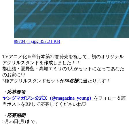
89704 (1).jpg
357.21 KB
TVアニメ化＆単行本第22巻発売を祝して、初のオリジナル
アクリルスタンドを作成しました！！
郡山結・夏野藍・高城エミリの3人がセットになってあなた
のお家に♡
3種アクリルスタンドセットが
50名様
に当たります！
・応募要項
ヤングマガジン公式X（@magazine_young）
をフォロー＆該
当ポストをRPして応募してくださいね♡
・応募期間
5月26日(月)まで。