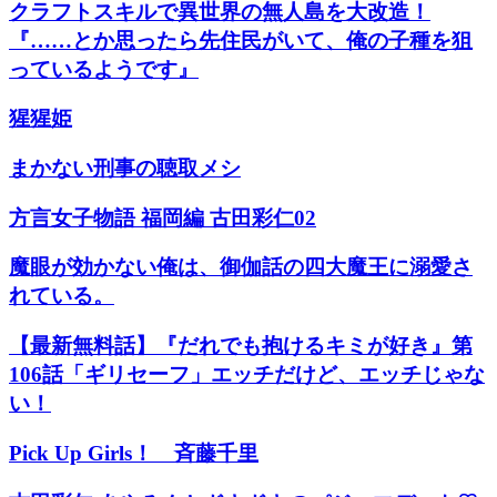
クラフトスキルで異世界の無人島を大改造！
『……とか思ったら先住民がいて、俺の子種を狙
っているようです』
猩猩姫
まかない刑事の聴取メシ
方言女子物語 福岡編 古田彩仁02
魔眼が効かない俺は、御伽話の四大魔王に溺愛さ
れている。
【最新無料話】『だれでも抱けるキミが好き』第
106話「ギリセーフ」エッチだけど、エッチじゃな
い！
Pick Up Girls！ 斉藤千里