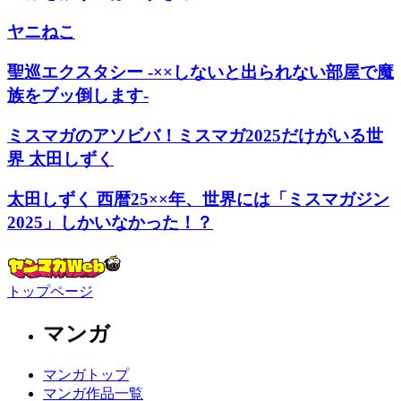
ヤニねこ
聖巡エクスタシー -××しないと出られない部屋で魔
族をブッ倒します-
ミスマガのアソビバ！ミスマガ2025だけがいる世
界 太田しずく
太田しずく 西暦25××年、世界には「ミスマガジン
2025」しかいなかった！？
トップページ
マンガ
マンガトップ
マンガ作品一覧