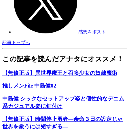
感想をポスト
記事トップへ
この記事を読んだアナタにオススメ！
【無修正版】異世界魔王と召喚少女の奴隷魔術
推しメンFile 中島健02
中島健 シックなセットアップ姿と個性的なデニム
系カジュアル姿に釘付け
【無修正版】時間停止勇者―余命３日の設定じゃ
世界を救うには短すぎる―