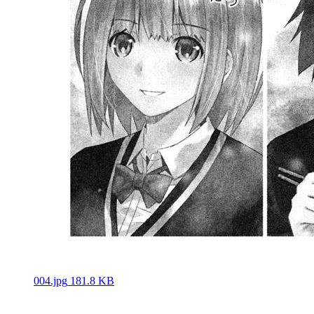
004.jpg
181.8 KB