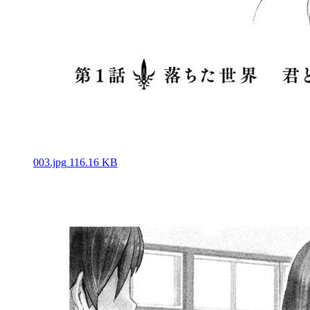
003.jpg
116.16 KB