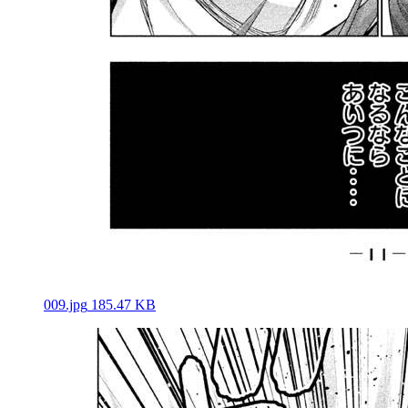
009.jpg
185.47 KB