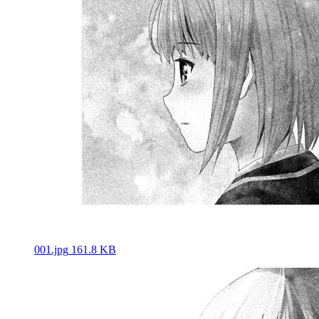
001.jpg
161.8 KB