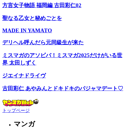
方言女子物語 福岡編 古田彩仁02
聖なる乙女と秘めごとを
MADE IN YAMATO
デリヘル呼んだら元同級生が来た
ミスマガのアソビバ！ミスマガ2025だけがいる世
界 太田しずく
ジエイナドライヴ
古田彩仁 あやみんとドキドキのパジャマデート♡
トップページ
マンガ