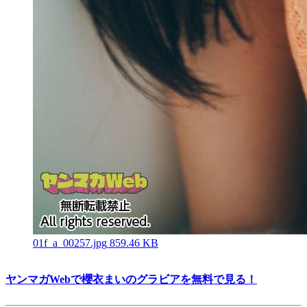
01f_a_00257.jpg
859.46 KB
ヤンマガWebで櫻衣まいのグラビアを無料で見る！