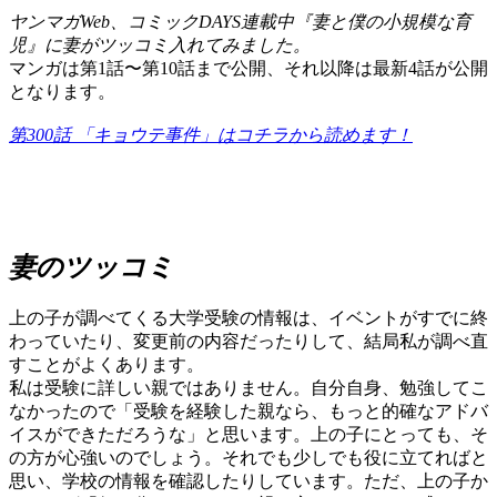
ヤンマガWeb、コミックDAYS連載中『妻と僕の小規模な育
児』に妻がツッコミ入れてみました。
マンガは第1話〜第10話まで公開、それ以降は最新4話が公開
となります。
第300話 「キョウテ事件」はコチラから読めます！
妻のツッコミ
上の子が調べてくる大学受験の情報は、イベントがすでに終
わっていたり、変更前の内容だったりして、結局私が調べ直
すことがよくあります。
私は受験に詳しい親ではありません。自分自身、勉強してこ
なかったので「受験を経験した親なら、もっと的確なアドバ
イスができただろうな」と思います。上の子にとっても、そ
の方が心強いのでしょう。それでも少しでも役に立てればと
思い、学校の情報を確認したりしています。ただ、上の子か