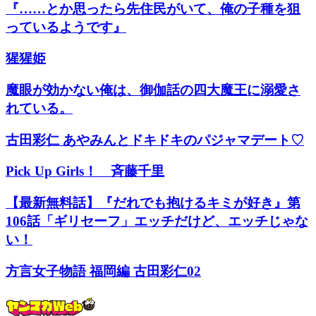
『……とか思ったら先住民がいて、俺の子種を狙
っているようです』
猩猩姫
魔眼が効かない俺は、御伽話の四大魔王に溺愛さ
れている。
古田彩仁 あやみんとドキドキのパジャマデート♡
Pick Up Girls！ 斉藤千里
【最新無料話】『だれでも抱けるキミが好き』第
106話「ギリセーフ」エッチだけど、エッチじゃな
い！
方言女子物語 福岡編 古田彩仁02