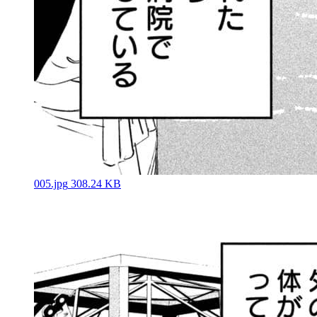
005.jpg
308.24 KB