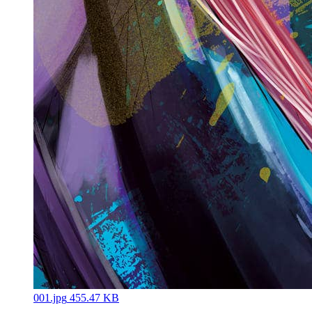
001.jpg
455.47 KB