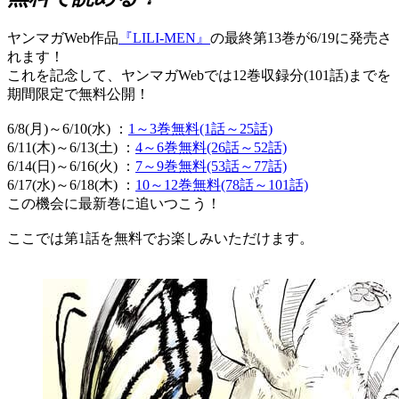
ヤンマガWeb作品
『LILI-MEN』
の最終第13巻が6/19に発売さ
れます！
これを記念して、ヤンマガWebでは12巻収録分(101話)までを
期間限定で無料公開！
6/8(月)～6/10(水) ：
1～3巻無料(1話～25話)
6/11(木)～6/13(土) ：
4～6巻無料(26話～52話)
6/14(日)～6/16(火) ：
7～9巻無料(53話～77話)
6/17(水)～6/18(木) ：
10～12巻無料(78話～101話)
この機会に最新巻に追いつこう！
ここでは第1話を無料でお楽しみいただけます。