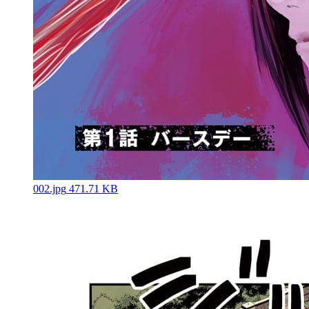
002.jpg
471.71 KB