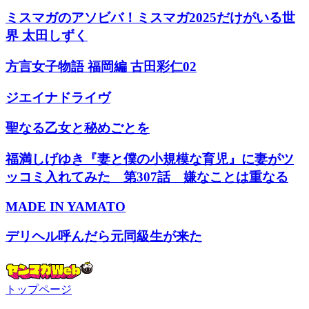
ミスマガのアソビバ！ミスマガ2025だけがいる世
界 太田しずく
方言女子物語 福岡編 古田彩仁02
ジエイナドライヴ
聖なる乙女と秘めごとを
福満しげゆき『妻と僕の小規模な育児』に妻がツ
ッコミ入れてみた 第307話 嫌なことは重なる
MADE IN YAMATO
デリヘル呼んだら元同級生が来た
トップページ