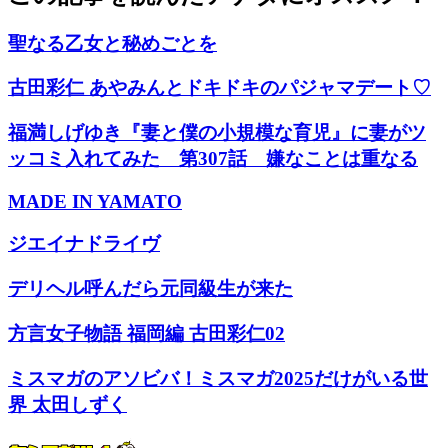
聖なる乙女と秘めごとを
古田彩仁 あやみんとドキドキのパジャマデート♡
福満しげゆき『妻と僕の小規模な育児』に妻がツ
ッコミ入れてみた 第307話 嫌なことは重なる
MADE IN YAMATO
ジエイナドライヴ
デリヘル呼んだら元同級生が来た
方言女子物語 福岡編 古田彩仁02
ミスマガのアソビバ！ミスマガ2025だけがいる世
界 太田しずく