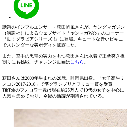
話題のインフルエンサー・萩田帆風さんが、ヤングマガジン
（講談社）によるウェブサイト「ヤンマガWeb」のコーナー
『動くグラビアシリーズ!!』に登場。キュートな赤いビキニ
でスレンダーな美ボディを披露した。
また、空手の黒帯の実力をもつ萩田さんは水着で正拳突き板
割りにも挑戦。チャレンジ動画は
こちら
。
萩田さんは2000年生まれの20歳。静岡県出身。「女子高生ミ
スコン2017-2018」で準グランプリとフリュー賞を受賞。
TikTokのフォロワー数は現在約25万人で10代の女子を中心に
人気を集めており、今後の活躍が期待されている。