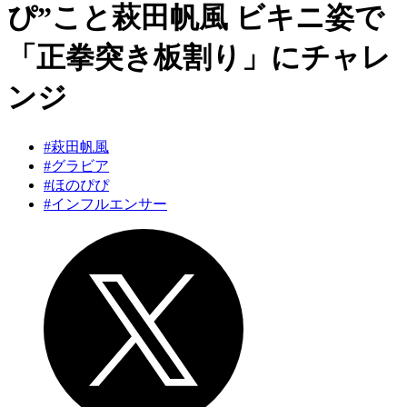
ぴ”こと萩田帆風 ビキニ姿で
「正拳突き板割り」にチャレ
ンジ
#萩田帆風
#グラビア
#ほのぴぴ
#インフルエンサー