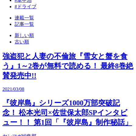
#車中泊
#ドライブ
連載一覧
記事一覧
新しい順
古い順
強盗犯と人妻の不倫旅『雪女と蟹を食
う』1～2巻が無料で読める！ 最終8巻絶
賛発売中!!
2021/03/08
『彼岸島』シリーズ1000万部突破記
念！ 松本光司×佐世保太郎SPインタビ
ュー！！ 第1回「『彼岸島』制作秘話」