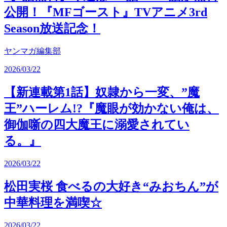
公開！『MFゴースト』TVアニメ3rd
Season放送記念！
ヤンマガ編集部
2026/03/22
【新連載第1話】奴隷から一変、”魔
王”ハーレム!?『魔眼が効かない俺は、
御伽噺の四大魔王に溺愛されてい
る。』
2026/03/22
松田実桜 食べるの大好き“みおちん”が
中華料理を満喫☆
2026/03/22