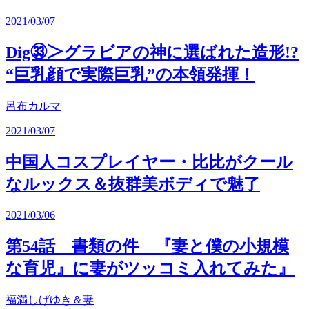
2021/03/07
Dig㉝＞グラビアの神に選ばれた造形!?
“巨乳顔で実際巨乳”の本領発揮！
呂布カルマ
2021/03/07
中国人コスプレイヤー・比比がクール
なルックス＆抜群美ボディで魅了
2021/03/06
第54話 書類の件 『妻と僕の小規模
な育児』に妻がツッコミ入れてみた』
福満しげゆき＆妻