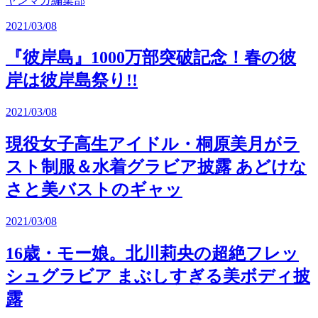
ヤンマガ編集部
2021/03/08
『彼岸島』1000万部突破記念！春の彼
岸は彼岸島祭り!!
2021/03/08
現役女子高生アイドル・桐原美月がラ
スト制服＆水着グラビア披露 あどけな
さと美バストのギャッ
2021/03/08
16歳・モー娘。北川莉央の超絶フレッ
シュグラビア まぶしすぎる美ボディ披
露