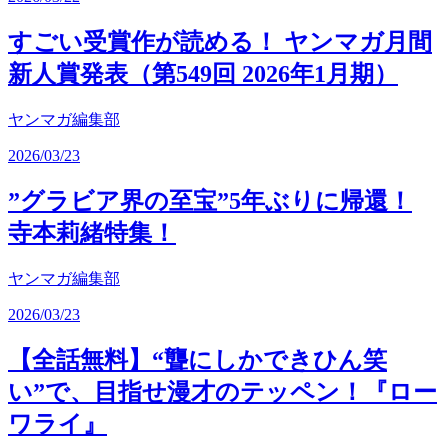
すごい受賞作が読める！ ヤンマガ月間
新人賞発表（第549回 2026年1月期）
ヤンマガ編集部
2026/03/23
”グラビア界の至宝”5年ぶりに帰還！
寺本莉緒特集！
ヤンマガ編集部
2026/03/23
【全話無料】“聾にしかできひん笑
い”で、目指せ漫才のテッペン！『ロー
ワライ』