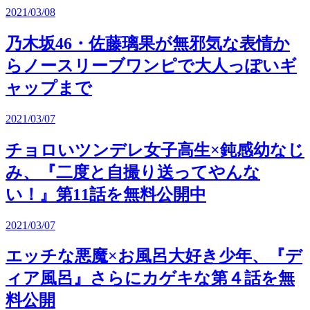
2021/03/08
乃木坂46・佐藤璃果が無邪気な表情か
らノースリーブワンピで大人っぽいギ
ャップまで
2021/03/07
チョロいツンデレ女子高生×鈍感幼なじ
み、『二度と自撮り送ってやんな
い！』第11話を無料公開中
2021/03/07
エッチな悪魔×お風呂大好き少年、『デ
ィア風呂』さらにカゲキな第４話を無
料公開