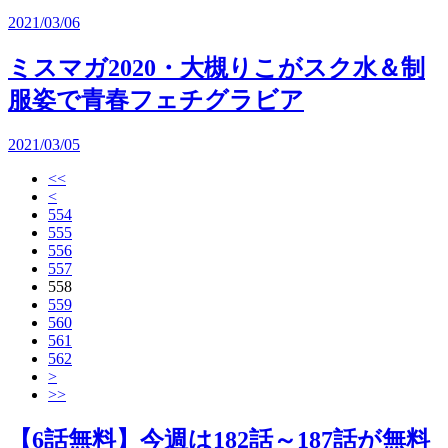
2021/03/06
ミスマガ2020・大槻りこがスク水＆制
服姿で青春フェチグラビア
2021/03/05
<<
<
554
555
556
557
558
559
560
561
562
>
>>
【6話無料】今週は182話～187話が無料