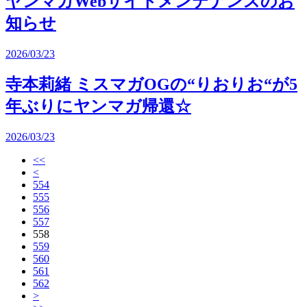
ヤンマガWebサイトメンテナンスのお
知らせ
2026/03/23
寺本莉緒 ミスマガOGの“りおりお“が5
年ぶりにヤンマガ帰還☆
2026/03/23
<<
<
554
555
556
557
558
559
560
561
562
>