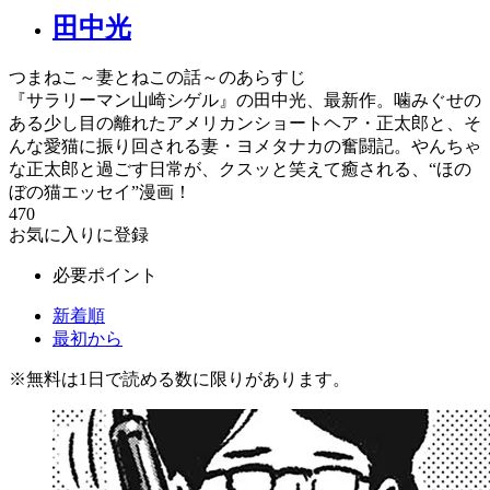
田中光
つまねこ～妻とねこの話～のあらすじ
『サラリーマン山崎シゲル』の田中光、最新作。噛みぐせの
ある少し目の離れたアメリカンショートヘア・正太郎と、そ
んな愛猫に振り回される妻・ヨメタナカの奮闘記。やんちゃ
な正太郎と過ごす日常が、クスッと笑えて癒される、“ほの
ぼの猫エッセイ”漫画！
470
お気に入りに登録
必要ポイント
新着順
最初から
※
無料
は1日で読める数に限りがあります。