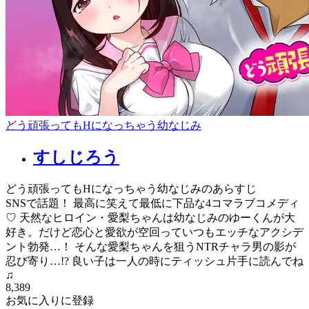
どう頑張ってもHになっちゃう幼なじみ
すしじろう
どう頑張ってもHになっちゃう幼なじみのあらすじ
SNSで話題！ 最高に笑えて最低に下品な4コマラブコメディ
♡ 天然なヒロイン・愛梨ちゃんは幼なじみのゆーくんが大
好き。だけど恋心と愛欲が空回っていつもエッチなアクシデ
ント勃発…！ そんな愛梨ちゃんを狙うNTRチャラ男の影が
忍び寄り…!? 良い子は一人の時にティッシュ片手に読んでね
♫
8,389
お気に入りに登録