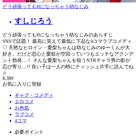
どう頑張ってもHになっちゃう幼なじみ
すしじろう
どう頑張ってもHになっちゃう幼なじみのあらすじ
SNSで話題！ 最高に笑えて最低に下品な4コマラブコメディ
♡ 天然なヒロイン・愛梨ちゃんは幼なじみのゆーくんが大
好き。だけど恋心と愛欲が空回っていつもエッチなアクシデ
ント勃発…！ そんな愛梨ちゃんを狙うNTRチャラ男の影が
忍び寄り…!? 良い子は一人の時にティッシュ片手に読んでね
♫
8,389
お気に入りに登録
ギャグ・コメディ
エロコメ
お色気
ラブコメ
4コマ
必要ポイント