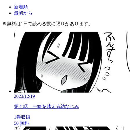
新着順
最初から
※
無料
は1日で読める数に限りがあります。
2023/12/19
第１話 一線を越える幼なじみ
1巻収録
50
無料