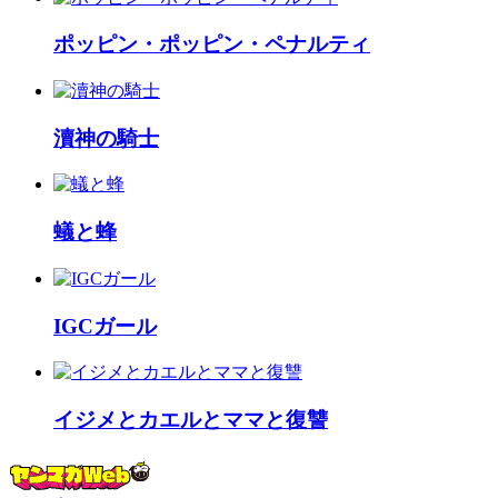
ポッピン・ポッピン・ペナルティ
瀆神の騎士
蟻と蜂
IGCガール
イジメとカエルとママと復讐