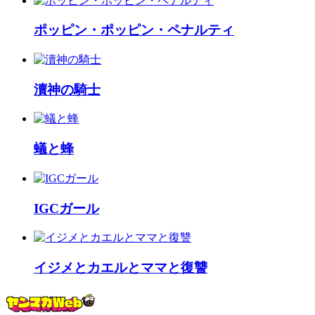
ポッピン・ポッピン・ペナルティ
瀆神の騎士
蟻と蜂
IGCガール
イジメとカエルとママと復讐