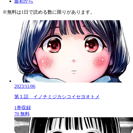
最初から
※
無料
は1日で読める数に限りがあります。
2023/11/06
第１話 イノチミジカシコイセヨオトメ
1巻収録
70
無料