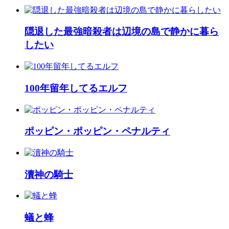
隠退した最強暗殺者は辺境の島で静かに暮ら
したい
100年留年してるエルフ
ポッピン・ポッピン・ペナルティ
瀆神の騎士
蟻と蜂