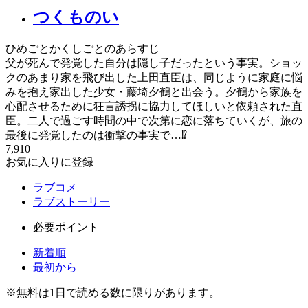
つくものい
ひめごとかくしごとのあらすじ
父が死んで発覚した自分は隠し子だったという事実。ショッ
クのあまり家を飛び出した上田直臣は、同じように家庭に悩
みを抱え家出した少女・藤埼夕鶴と出会う。夕鶴から家族を
心配させるために狂言誘拐に協力してほしいと依頼された直
臣。二人で過ごす時間の中で次第に恋に落ちていくが、旅の
最後に発覚したのは衝撃の事実で…⁉
7,910
お気に入りに登録
ラブコメ
ラブストーリー
必要ポイント
新着順
最初から
※
無料
は1日で読める数に限りがあります。