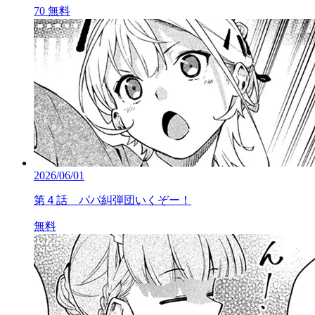
70
無料
2026/06/01
第４話 パパ糾弾団いくぞー！
無料