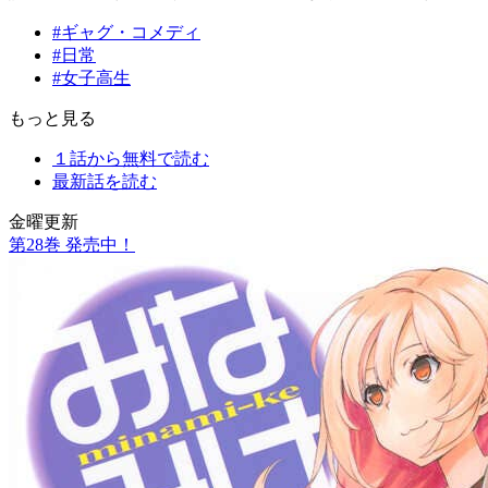
#ギャグ・コメディ
#日常
#女子高生
もっと見る
１話から無料で読む
最新話を読む
金曜更新
第
28
巻 発売中！