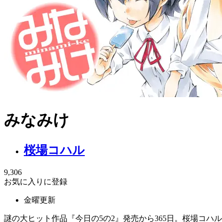
みなみけ
桜場コハル
9,306
お気に入りに登録
金曜更新
謎の大ヒット作品『今日の5の2』発売から365日。桜場コ