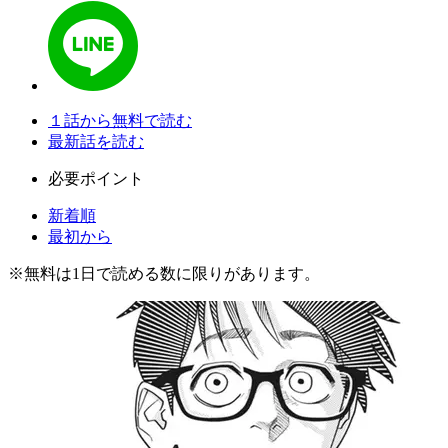
１話から無料で読む
最新話を読む
必要ポイント
新着順
最初から
※
無料
は1日で読める数に限りがあります。