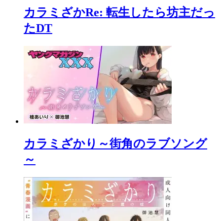
カラミざかRe: 転生したら坊主だっ
たDT
カラミざかり～街角のラブソング
～