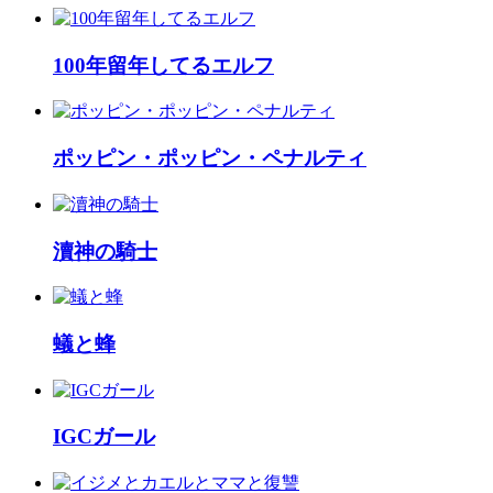
100年留年してるエルフ
ポッピン・ポッピン・ペナルティ
瀆神の騎士
蟻と蜂
IGCガール