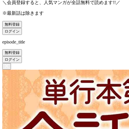
＼会員登録すると、人気マンガが
全話無料
で読めます!!／
※最新話は除きます
無料登録
ログイン
episode_title
無料登録
ログイン