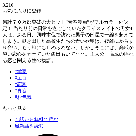
3,210
お気に入りに登録
累計７０万部突破の大ヒット“青春漫画”がフルカラー化決
定！ 当たり前の日常を過ごしていたクライスメイトの男女4
人は、ある日、興味本位で訪れた男子の部屋で一線を超えて
しまう。動き出した高校生たちの青い欲望は、複雑にからま
り合い、もう誰にも止められない。しかしそこには、高成が
淡い恋心を寄せていた飯田もいて‥‥。主人公・高成の揺れ
る恋と悶える性の物語。
#学園
#エロ
#恋愛
#青春
#お色気
もっと見る
１話から無料で読む
最新話を読む