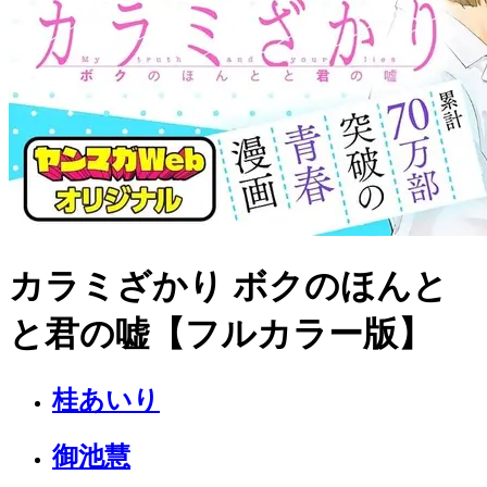
カラミざかり ボクのほんと
と君の嘘【フルカラー版】
桂あいり
御池慧