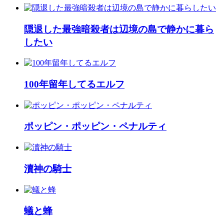
隠退した最強暗殺者は辺境の島で静かに暮ら
したい
100年留年してるエルフ
ポッピン・ポッピン・ペナルティ
瀆神の騎士
蟻と蜂