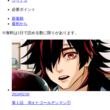
シリアス
必要ポイント
新着順
最初から
※
無料
は1日で読める数に限りがあります。
2024/02/26
第１話 消えたゴールデンマン①