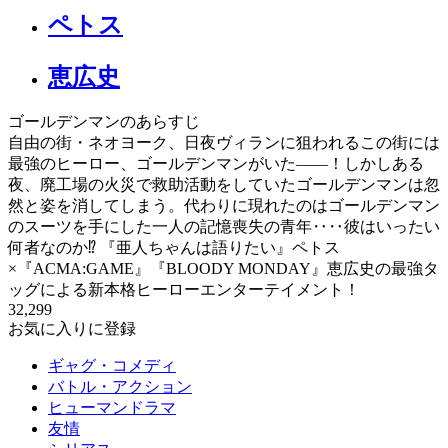
ペトス
恵広史
ゴールデンマンのあらすじ
自由の街・ネオヨーク、日夜ヴィランに狙われるこの街には
最強のヒーロー、ゴールデンマンがいた――！しかしある
夜、廃工場の火災で救助活動をしていたゴールデンマンは忽
然と姿を消してしまう。代わりに現れたのはゴールデンマン
のスーツを手にした一人の記憶喪失の青年‥‥彼はいったい
何者なのか⁉ 『亜人ちゃんは語りたい』ペトス
×『ACMA:GAME』『BLOODY MONDAY』恵広史の最強タ
ッグによる新本格ヒーローエンターテイメント！
32,299
お気に入りに登録
ギャグ・コメディ
バトル・アクション
ヒューマンドラマ
友情