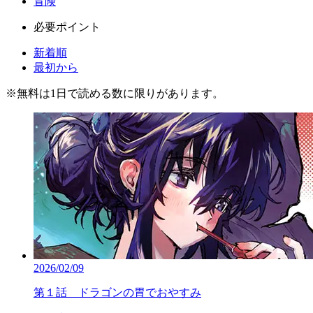
冒険
必要ポイント
新着順
最初から
※
無料
は1日で読める数に限りがあります。
2026/02/09
第１話 ドラゴンの胃でおやすみ