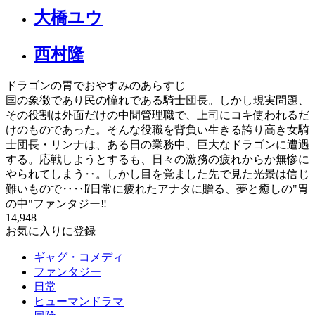
大橋ユウ
西村隆
ドラゴンの胃でおやすみのあらすじ
国の象徴であり民の憧れである騎士団長。しかし現実問題、
その役割は外面だけの中間管理職で、上司にコキ使われるだ
けのものであった。そんな役職を背負い生きる誇り高き女騎
士団長・リンナは、ある日の業務中、巨大なドラゴンに遭遇
する。応戦しようとするも、日々の激務の疲れからか無惨に
やられてしまう‥。しかし目を覚ました先で見た光景は信じ
難いもので‥‥⁉日常に疲れたアナタに贈る、夢と癒しの"胃
の中"ファンタジー‼
14,948
お気に入りに登録
ギャグ・コメディ
ファンタジー
日常
ヒューマンドラマ