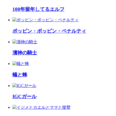
100年留年してるエルフ
ポッピン・ポッピン・ペナルティ
瀆神の騎士
蟻と蜂
IGCガール