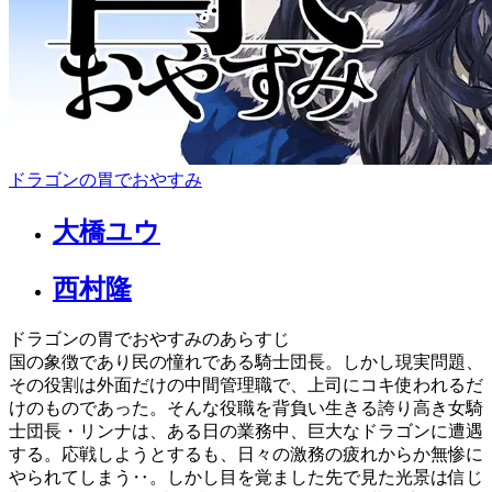
ドラゴンの胃でおやすみ
大橋ユウ
西村隆
ドラゴンの胃でおやすみのあらすじ
国の象徴であり民の憧れである騎士団長。しかし現実問題、
その役割は外面だけの中間管理職で、上司にコキ使われるだ
けのものであった。そんな役職を背負い生きる誇り高き女騎
士団長・リンナは、ある日の業務中、巨大なドラゴンに遭遇
する。応戦しようとするも、日々の激務の疲れからか無惨に
やられてしまう‥。しかし目を覚ました先で見た光景は信じ