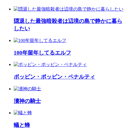
隠退した最強暗殺者は辺境の島で静かに暮ら
したい
100年留年してるエルフ
ポッピン・ポッピン・ペナルティ
瀆神の騎士
蟻と蜂