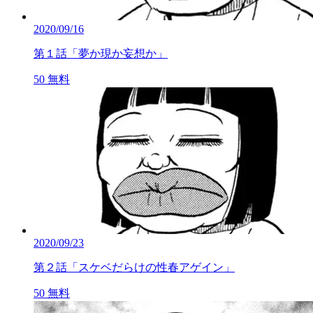
2020/09/16
第１話「夢か現か妄想か」
50
無料
2020/09/23
第２話「スケベだらけの性春アゲイン」
50
無料