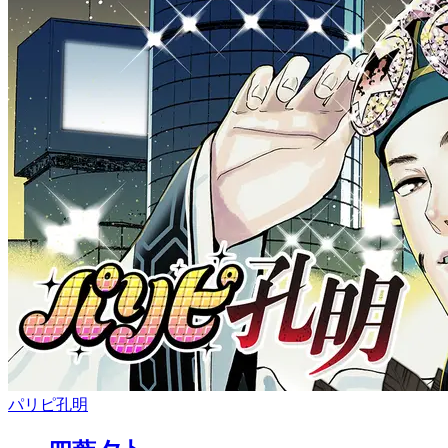
パリピ孔明