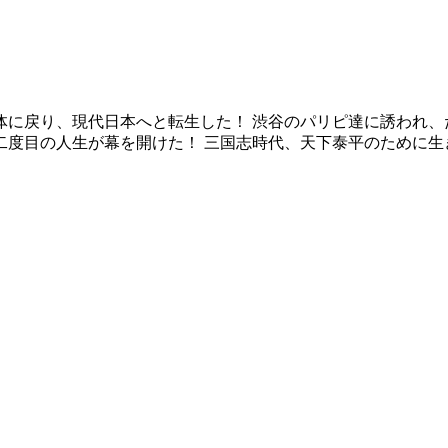
体に戻り、現代日本へと転生した！ 渋谷のパリピ達に誘われ、
度目の人生が幕を開けた！ 三国志時代、天下泰平のために生き