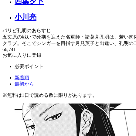
四葉夕卜
小川亮
パリピ孔明のあらすじ
五丈原の戦いで死期を迎えた名軍師・諸葛亮孔明は、若い肉
クラブ。そこでシンガーを目指す月見英子と出逢い、孔明の二
66,741
お気に入りに登録
必要ポイント
新着順
最初から
※
無料
は1日で読める数に限りがあります。