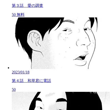
第３話 愛の調査
50
無料
2023/01/18
第４話 和草君に電話
50