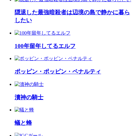
隠退した最強暗殺者は辺境の島で静かに暮ら
したい
100年留年してるエルフ
ポッピン・ポッピン・ペナルティ
瀆神の騎士
蟻と蜂