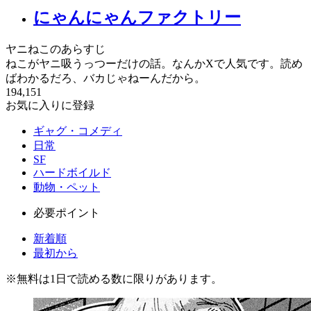
にゃんにゃんファクトリー
ヤニねこのあらすじ
ねこがヤニ吸うっつーだけの話。なんかXで人気です。読め
ばわかるだろ、バカじゃねーんだから。
194,151
お気に入りに登録
ギャグ・コメディ
日常
SF
ハードボイルド
動物・ペット
必要ポイント
新着順
最初から
※
無料
は1日で読める数に限りがあります。