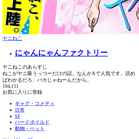
ヤニねこ
にゃんにゃんファクトリー
ヤニねこのあらすじ
ねこがヤニ吸うっつーだけの話。なんかXで人気です。読め
ばわかるだろ、バカじゃねーんだから。
194,151
お気に入りに登録
ギャグ・コメディ
日常
SF
ハードボイルド
動物・ペット