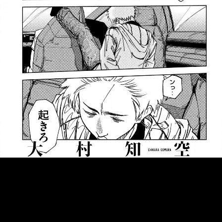
::fzkqzrz.oi