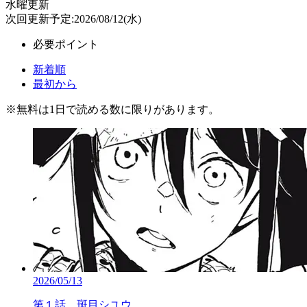
水曜更新
次回更新予定:2026/08/12(水)
必要ポイント
新着順
最初から
※
無料
は1日で読める数に限りがあります。
2026/05/13
第１話 斑目シユウ