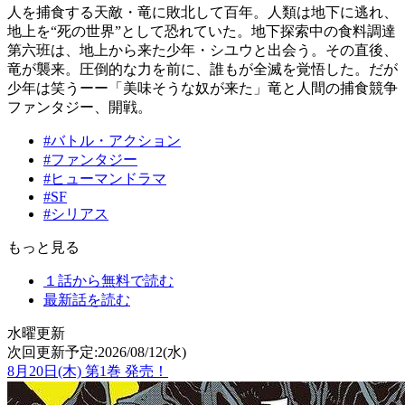
人を捕食する天敵・竜に敗北して百年。人類は地下に逃れ、
地上を“死の世界”として恐れていた。地下探索中の食料調達
第六班は、地上から来た少年・シユウと出会う。その直後、
竜が襲来。圧倒的な力を前に、誰もが全滅を覚悟した。だが
少年は笑うーー「美味そうな奴が来た」竜と人間の捕食競争
ファンタジー、開戦。
#バトル・アクション
#ファンタジー
#ヒューマンドラマ
#SF
#シリアス
もっと見る
１話から無料で読む
最新話を読む
水曜更新
次回更新予定:2026/08/12(水)
8月20日(木)
第
1
巻 発売！