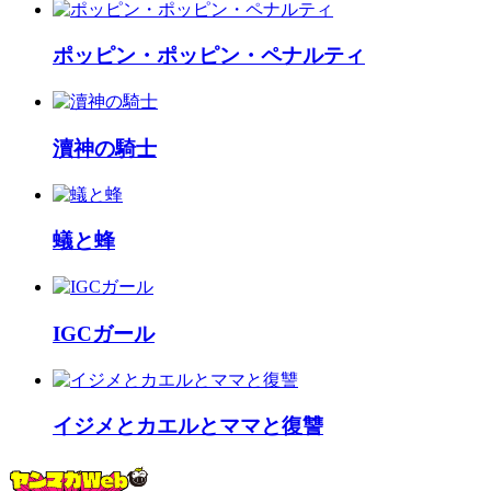
ポッピン・ポッピン・ペナルティ
瀆神の騎士
蟻と蜂
IGCガール
イジメとカエルとママと復讐