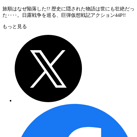
旅順はなぜ陥落した!? 歴史に隠された物語は世にも壮絶だっ
た‥‥。日露戦争を巡る、巨弾仮想戦記アクション44P!!
もっと見る