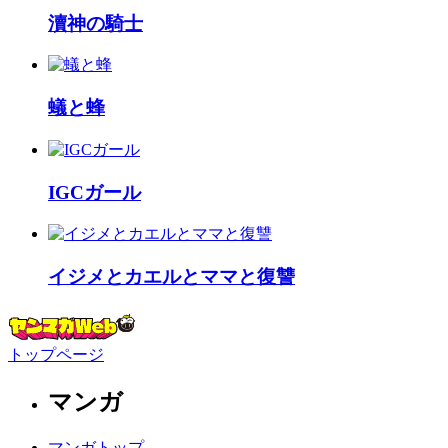
瀆神の騎士
蟻と蜂
IGCガール
イジメとカエルとママと復讐
トップページ
マンガ
マンガトップ