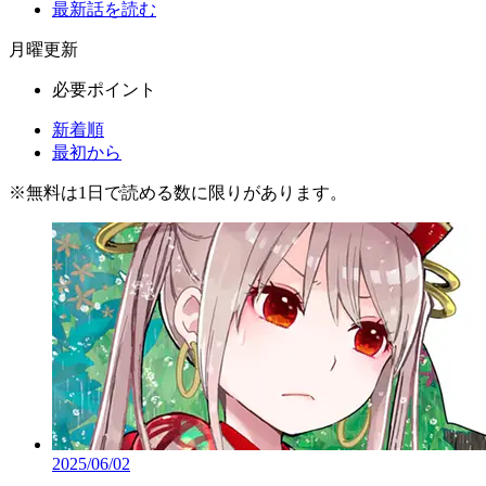
最新話を読む
月曜更新
必要ポイント
新着順
最初から
※
無料
は1日で読める数に限りがあります。
2025/06/02