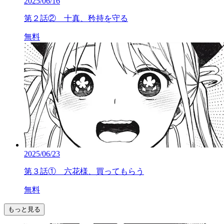
2025/06/16
第２話② 十真、矜持を守る
無料
2025/06/23
第３話① 六花様、買ってもらう
無料
もっと見る