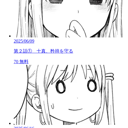
2025/06/09
第２話① 十真、矜持を守る
70
無料