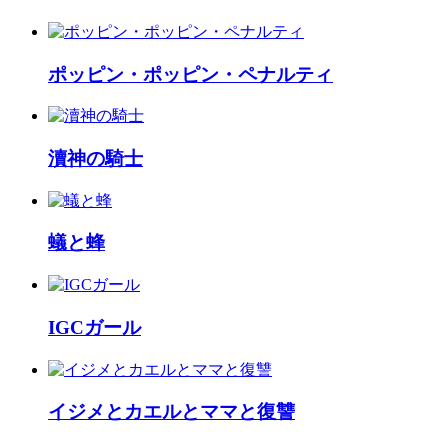
ポッピン・ポッピン・ペナルティ
瀆神の騎士
蟻と蜂
IGCガール
イジメとカエルとママと復讐