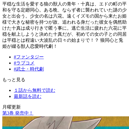
平穏な生活を愛する狼の獣人の青年・十真は、エドの町の平
和を守る定廻同心。ある晩、ならず者に襲われていた謎の少
女と出会う。少女の名は六花。遠くイズモの国から来たお姫
様で大きな秘密を持つが故、追われる身だった彼女を偶然助
けた十真は成り行きで匿う事に。逃亡生活に疲れた六花に平
穏を献上しようと決めた十真だが、初めての女の子との同居
は平穏とは程遠い大波乱の日々の始まりで！？ 狼同心と兎
姫が綴る獣人恋愛時代劇！
#ファンタジー
#ラブコメ
#武士・時代劇
もっと見る
１話から無料で読む
最新話を読む
月曜更新
第
3
巻 発売中！