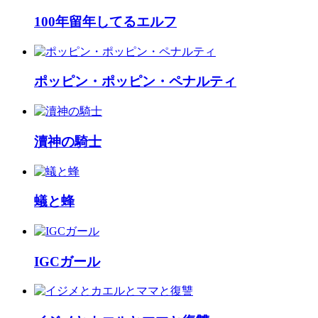
100年留年してるエルフ
ポッピン・ポッピン・ペナルティ
瀆神の騎士
蟻と蜂
IGCガール