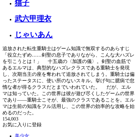
猫子
武六甲理衣
じゃいあん
追放された転生重騎士はゲーム知識で無双するのあらすじ
「役立たずめ……剣聖の息子でありながら、こんな大ハズレ
を引こうとは！」 十五歳の〈加護の儀〉。剣聖の血筋で
あるエルマは、典型的なハズレクラスである重騎士を発現
し、次期当主の座を奪われて追放されてしまう。重騎士は偏
ったステータスに、使い所のないスキル。挙げ句に臆病で怠
惰な者が得るクラスだとまでいわれていた。 だが、エル
マは知っていた。この世界は彼が遊び尽くしたゲームの世界
であり――重騎士こそが、最強のクラスであることを。エル
マは生前の知識をフル活用し、この世界の効率的な攻略を始
めるのだった。
154,003
お気に入りに登録
美少女