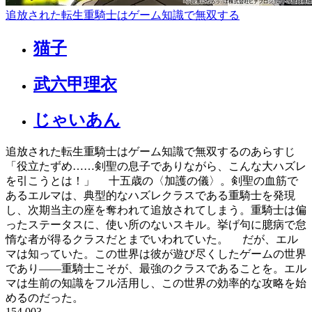
追放された転生重騎士はゲーム知識で無双する
猫子
武六甲理衣
じゃいあん
追放された転生重騎士はゲーム知識で無双するのあらすじ
「役立たずめ……剣聖の息子でありながら、こんな大ハズレ
を引こうとは！」 十五歳の〈加護の儀〉。剣聖の血筋で
あるエルマは、典型的なハズレクラスである重騎士を発現
し、次期当主の座を奪われて追放されてしまう。重騎士は偏
ったステータスに、使い所のないスキル。挙げ句に臆病で怠
惰な者が得るクラスだとまでいわれていた。 だが、エル
マは知っていた。この世界は彼が遊び尽くしたゲームの世界
であり――重騎士こそが、最強のクラスであることを。エル
マは生前の知識をフル活用し、この世界の効率的な攻略を始
めるのだった。
154,003