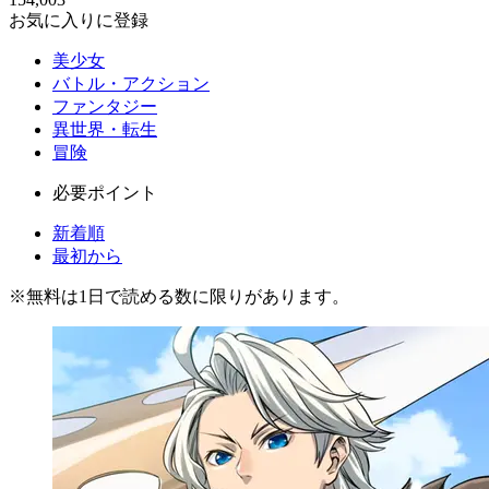
お気に入りに登録
美少女
バトル・アクション
ファンタジー
異世界・転生
冒険
必要ポイント
新着順
最初から
※
無料
は1日で読める数に限りがあります。