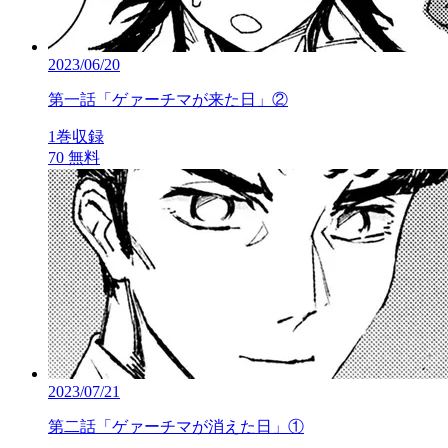
2023/06/20
第一話「ゲァーチマが来た日」②
1巻収録
70
無料
2023/07/21
第二話「ゲァーチマが消えた日」①