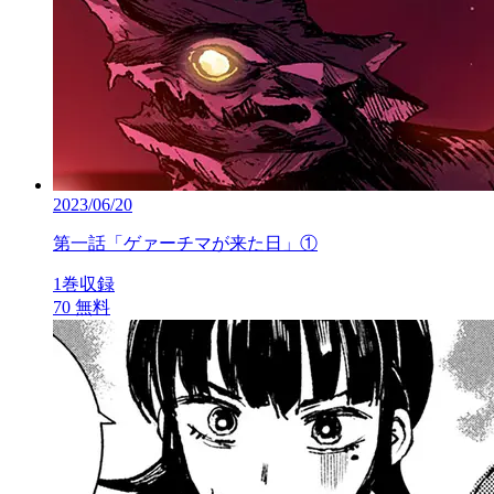
2023/06/20
第一話「ゲァーチマが来た日」①
1巻収録
70
無料