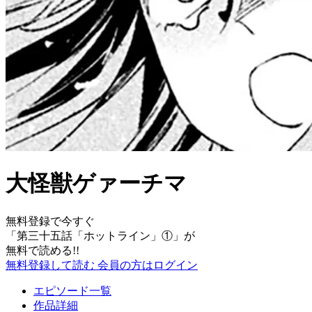
大怪獣ゲァーチマ
無料登録で今すぐ
「
第三十五話「ホットライン」①
」が
無料で読める!!
無料登録して読む
会員の方はログイン
エピソード一覧
作品詳細