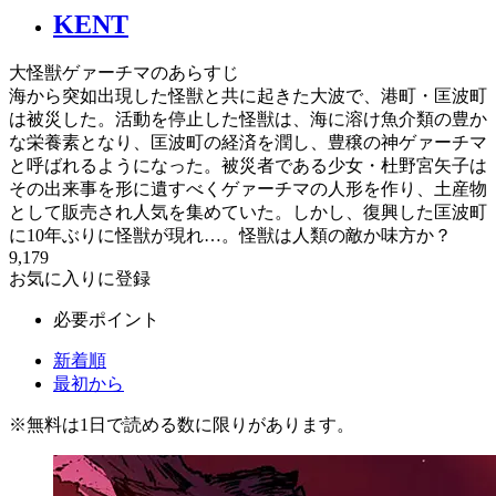
KENT
大怪獣ゲァーチマのあらすじ
海から突如出現した怪獣と共に起きた大波で、港町・匡波町
は被災した。活動を停止した怪獣は、海に溶け魚介類の豊か
な栄養素となり、匡波町の経済を潤し、豊穣の神ゲァーチマ
と呼ばれるようになった。被災者である少女・杜野宮矢子は
その出来事を形に遺すべくゲァーチマの人形を作り、土産物
として販売され人気を集めていた。しかし、復興した匡波町
に10年ぶりに怪獣が現れ…。怪獣は人類の敵か味方か？
9,179
お気に入りに登録
必要ポイント
新着順
最初から
※
無料
は1日で読める数に限りがあります。