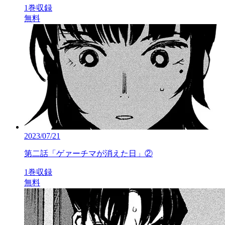
1巻収録
無料
2023/07/21
第二話「ゲァーチマが消えた日」②
1巻収録
無料