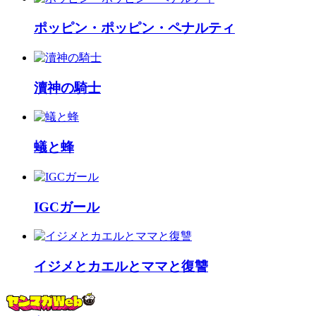
ポッピン・ポッピン・ペナルティ
瀆神の騎士
蟻と蜂
IGCガール
イジメとカエルとママと復讐