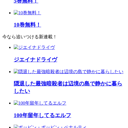
5巻無料！
10巻無料！
今なら追いつける新連載！
ジエイナドライヴ
隠退した最強暗殺者は辺境の島で静かに暮ら
したい
100年留年してるエルフ