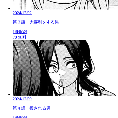
2024/12/02
第３話 大喜利をする男
1巻収録
70
無料
2024/12/09
第４話 捜される男
1巻収録