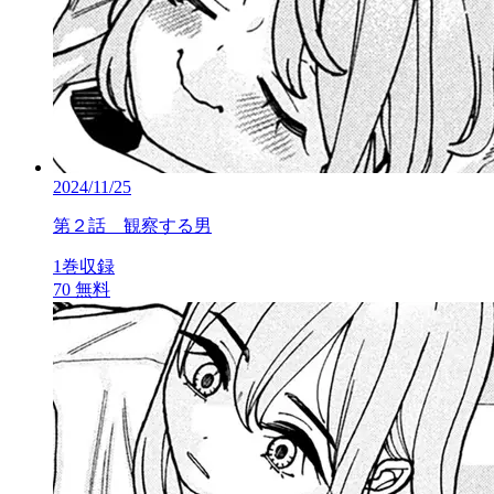
2024/11/25
第２話 観察する男
1巻収録
70
無料