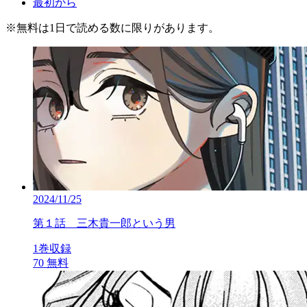
最初から
※
無料
は1日で読める数に限りがあります。
2024/11/25
第１話 三木貴一郎という男
1巻収録
70
無料