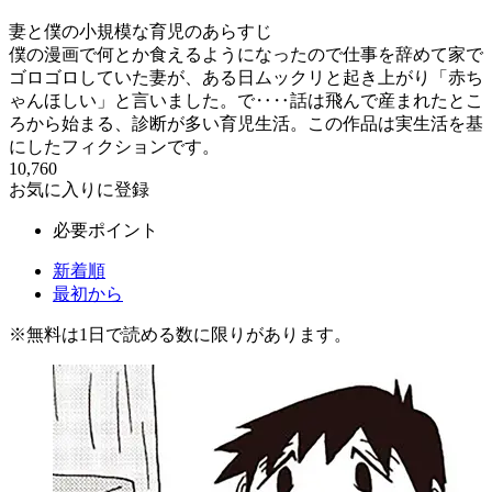
妻と僕の小規模な育児のあらすじ
僕の漫画で何とか食えるようになったので仕事を辞めて家で
ゴロゴロしていた妻が、ある日ムックリと起き上がり「赤ち
ゃんほしい」と言いました。で‥‥話は飛んで産まれたとこ
ろから始まる、診断が多い育児生活。この作品は実生活を基
にしたフィクションです。
10,760
お気に入りに登録
必要ポイント
新着順
最初から
※
無料
は1日で読める数に限りがあります。