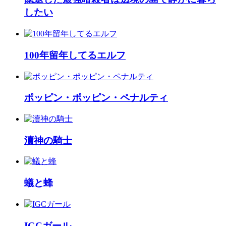
したい
100年留年してるエルフ
ポッピン・ポッピン・ペナルティ
瀆神の騎士
蟻と蜂
IGCガール