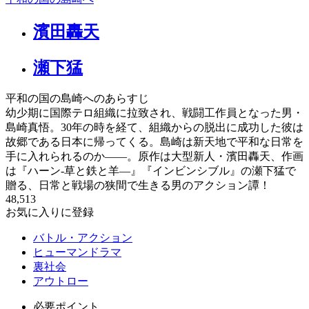
濱田轟天
瀬下猛
平和の国の島崎へのあらすじ
幼少期に国際テロ組織に拉致され、戦闘工作員となった男・
島崎真悟。30年の時を経て、組織からの脱出に成功した彼は
故郷である日本に帰ってくる。島崎は新天地で平和な日常を
手に入れられるのか――。原作は大型新人・濱田轟天、作画
は『ハーン‐草と鉄と羊—』『インビンシブル』の瀬下猛で
贈る、日常と戦場の狭間で生きる男のアクション譚！
48,513
お気に入りに登録
バトル・アクション
ヒューマンドラマ
裏社会
アウトロー
必要ポイント