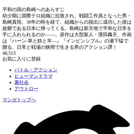
平和の国の島崎へのあらすじ
幼少期に国際テロ組織に拉致され、戦闘工作員となった男・
島崎真悟。30年の時を経て、組織からの脱出に成功した彼は
故郷である日本に帰ってくる。島崎は新天地で平和な日常を
手に入れられるのか――。原作は大型新人・濱田轟天、作画
は『ハーン‐草と鉄と羊—』『インビンシブル』の瀬下猛で
贈る、日常と戦場の狭間で生きる男のアクション譚！
48,513
お気に入りに登録
バトル・アクション
ヒューマンドラマ
裏社会
アウトロー
マンガトップへ