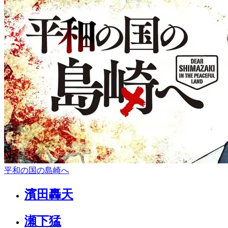
平和の国の島崎へ
濱田轟天
瀬下猛