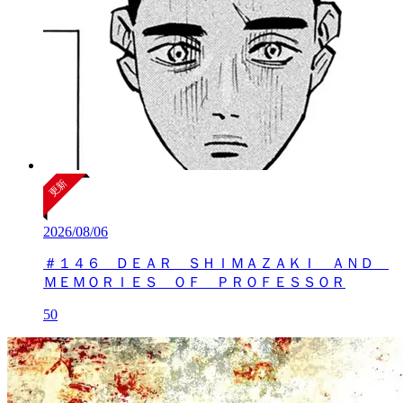
2026/08/06
＃１４６ ＤＥＡＲ ＳＨＩＭＡＺＡＫＩ ＡＮＤ
ＭＥＭＯＲＩＥＳ ＯＦ ＰＲＯＦＥＳＳＯＲ
50