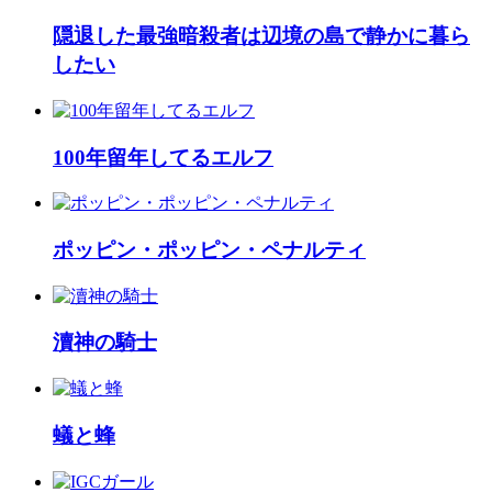
隠退した最強暗殺者は辺境の島で静かに暮ら
したい
100年留年してるエルフ
ポッピン・ポッピン・ペナルティ
瀆神の騎士
蟻と蜂