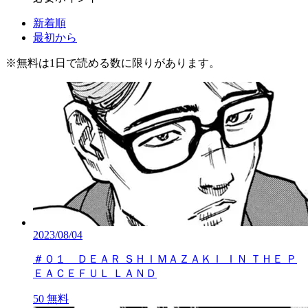
新着順
最初から
※
無料
は1日で読める数に限りがあります。
2023/08/04
＃０１ ＤＥＡＲ ＳＨＩＭＡＺＡＫＩ ＩＮ ＴＨＥ Ｐ
ＥＡＣＥＦＵＬ ＬＡＮＤ
50
無料